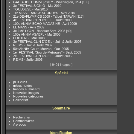
GALLAUDET UNIVERSITY - Washington, USA
[155]
3e FESTIVAL SIGN Ô - Mai 2010
TOULOUSE - Mai 2010
1er MISS FRANCE SOURDES - Avril 2010
21e DEAFLYMPICS 2009 - Taïpei, TAIWAN
[117]
4e FESTIVAL CLIN D'OEIL - Juillet 2009
100e ANNIV. ECHO MAGAZINE - Avril 2009
LE MANS - Avril 2009
3e JMS LYON - Banquet Sept. 2008
[40]
100e ANNIV. ASAEPL - Mai 2008
POITIERS - Mai 2008
3e FESTIVAL CLIN D'OEIL - Juin & Juillet 2007
REIMS - Juin & Juillet 2007
50e ANNIV. Cours Morvan - Oct. 2005
1er FESTIVAL "Sourds-Métrages" - Sept. 2005
2e FESTIVAL CLIN D'OEIL - Juillet 2005
REIMS - Juillet 2005
[ 9401 images ]
Spécial
plus vues
mieux notées
Images au hasard
Nouvelles images
Nouvelles catégories
Calendrier
Sommaire
Rechercher
Commentaires
A propos
Identification