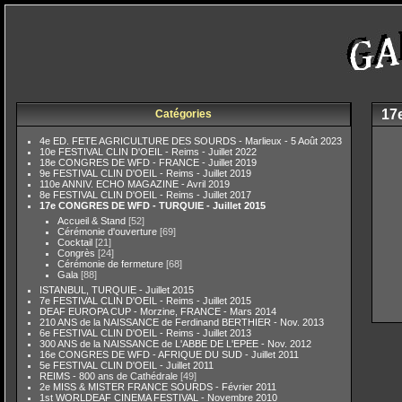
17
Catégories
4e ED. FETE AGRICULTURE DES SOURDS - Marlieux - 5 Août 2023
10e FESTIVAL CLIN D'OEIL - Reims - Juillet 2022
18e CONGRES DE WFD - FRANCE - Juillet 2019
9e FESTIVAL CLIN D'OEIL - Reims - Juillet 2019
110e ANNIV. ECHO MAGAZINE - Avril 2019
8e FESTIVAL CLIN D'OEIL - Reims - Juillet 2017
17e CONGRES DE WFD - TURQUIE - Juillet 2015
Accueil & Stand
[52]
Cérémonie d'ouverture
[69]
Cocktail
[21]
Congrès
[24]
Cérémonie de fermeture
[68]
Gala
[88]
ISTANBUL, TURQUIE - Juillet 2015
7e FESTIVAL CLIN D'OEIL - Reims - Juillet 2015
DEAF EUROPA CUP - Morzine, FRANCE - Mars 2014
210 ANS de la NAISSANCE de Ferdinand BERTHIER - Nov. 2013
6e FESTIVAL CLIN D'OEIL - Reims - Juillet 2013
300 ANS de la NAISSANCE de L'ABBE DE L'EPEE - Nov. 2012
16e CONGRES DE WFD - AFRIQUE DU SUD - Juillet 2011
5e FESTIVAL CLIN D'OEIL - Juillet 2011
REIMS - 800 ans de Cathédrale
[49]
2e MISS & MISTER FRANCE SOURDS - Février 2011
1st WORLDEAF CINEMA FESTIVAL - Novembre 2010