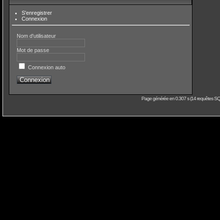
S'enregistrer
Connexion
Nom d'utilisateur
Mot de passe
Connexion auto
Page générée en 0.307 s (14 requêtes SQL