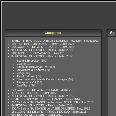
8e
Catégories
4e ED. FETE AGRICULTURE DES SOURDS - Marlieux - 5 Août 2023
10e FESTIVAL CLIN D'OEIL - Reims - Juillet 2022
18e CONGRES DE WFD - FRANCE - Juillet 2019
9e FESTIVAL CLIN D'OEIL - Reims - Juillet 2019
110e ANNIV. ECHO MAGAZINE - Avril 2019
8e FESTIVAL CLIN D'OEIL - Reims - Juillet 2017
Stand & Exposition
[109]
Galerie
[12]
Soirée de Bienvenue - VIP
[53]
Ouverture & Théatre
[99]
Village
[32]
Théatre de rue
[95]
Cérémonie des Prix de Courts-métrages
[59]
Réception - VIP
[32]
Deaf Party
[76]
17e CONGRES DE WFD - TURQUIE - Juillet 2015
ISTANBUL, TURQUIE - Juillet 2015
7e FESTIVAL CLIN D'OEIL - Reims - Juillet 2015
DEAF EUROPA CUP - Morzine, FRANCE - Mars 2014
210 ANS de la NAISSANCE de Ferdinand BERTHIER - Nov. 2013
6e FESTIVAL CLIN D'OEIL - Reims - Juillet 2013
300 ANS de la NAISSANCE de L'ABBE DE L'EPEE - Nov. 2012
16e CONGRES DE WFD - AFRIQUE DU SUD - Juillet 2011
5e FESTIVAL CLIN D'OEIL - Juillet 2011