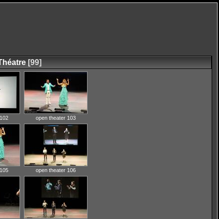
Théatre
[99]
 102
open theater 103
 105
open theater 106