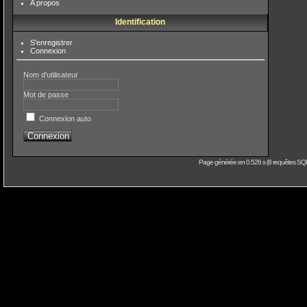
A propos
Identification
S'enregistrer
Connexion
Nom d'utilisateur
Mot de passe
Connexion auto
Page générée en 0.526 s (8 requêtes SQL