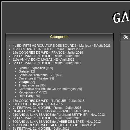
8e
Catégories
4e ED. FETE AGRICULTURE DES SOURDS - Marlieux - 5 Août 2023
10e FESTIVAL CLIN D'OEIL - Reims - Juillet 2022
18e CONGRES DE WFD - FRANCE - Juillet 2019
9e FESTIVAL CLIN D'OEIL - Reims - Juillet 2019
110e ANNIV. ECHO MAGAZINE - Avril 2019
8e FESTIVAL CLIN D'OEIL - Reims - Juillet 2017
Stand & Exposition
[109]
Galerie
[12]
Soirée de Bienvenue - VIP
[53]
Ouverture & Théatre
[99]
Village
[32]
Théatre de rue
[95]
Cérémonie des Prix de Courts-métrages
[59]
Réception - VIP
[32]
Deaf Party
[76]
17e CONGRES DE WFD - TURQUIE - Juillet 2015
ISTANBUL, TURQUIE - Juillet 2015
7e FESTIVAL CLIN D'OEIL - Reims - Juillet 2015
DEAF EUROPA CUP - Morzine, FRANCE - Mars 2014
210 ANS de la NAISSANCE de Ferdinand BERTHIER - Nov. 2013
6e FESTIVAL CLIN D'OEIL - Reims - Juillet 2013
300 ANS de la NAISSANCE de L'ABBE DE L'EPEE - Nov. 2012
16e CONGRES DE WFD - AFRIQUE DU SUD - Juillet 2011
5e FESTIVAL CLIN D'OEIL - Juillet 2011