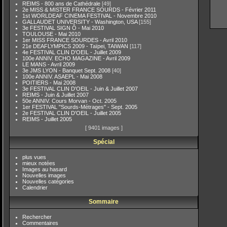
REIMS - 800 ans de Cathédrale
[49]
2e MISS & MISTER FRANCE SOURDS - Février 2011
1st WORLDEAF CINEMA FESTIVAL - Novembre 2010
GALLAUDET UNIVERSITY - Washington, USA
[155]
3e FESTIVAL SIGN Ô - Mai 2010
TOULOUSE - Mai 2010
1er MISS FRANCE SOURDES - Avril 2010
21e DEAFLYMPICS 2009 - Taïpei, TAIWAN
[117]
4e FESTIVAL CLIN D'OEIL - Juillet 2009
100e ANNIV. ECHO MAGAZINE - Avril 2009
LE MANS - Avril 2009
3e JMS LYON - Banquet Sept. 2008
[40]
100e ANNIV. ASAEPL - Mai 2008
POITIERS - Mai 2008
3e FESTIVAL CLIN D'OEIL - Juin & Juillet 2007
REIMS - Juin & Juillet 2007
50e ANNIV. Cours Morvan - Oct. 2005
1er FESTIVAL "Sourds-Métrages" - Sept. 2005
2e FESTIVAL CLIN D'OEIL - Juillet 2005
REIMS - Juillet 2005
[ 9401 images ]
Spécial
plus vues
mieux notées
Images au hasard
Nouvelles images
Nouvelles catégories
Calendrier
Sommaire
Rechercher
Commentaires